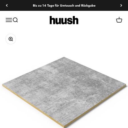
Zum Inhalt springen
Bis zu 14 Tage für Umtausch und Rückgabe
huush
Navigationsmenü öffnen
Suche öffnen
Warenk
Bild vergrößern