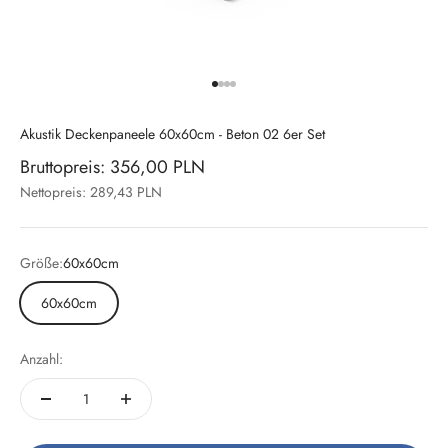
Gehe zu Element 1
Gehe zu Element 2
Gehe zu Element 3
Gehe zu Element 4
Akustik Deckenpaneele 60x60cm - Beton 02 6er Set
Bruttopreis: 356,00 PLN
Nettopreis: 289,43 PLN
Größe:
60x60cm
60x60cm
Anzahl: