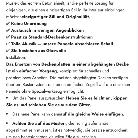
Muster, das echtem Beton ähnelt, ist die perfekte Lösung für
diejenigen, die einen einzigartigen Stil in ihr Interieur einbringen
möchten
einzigartiger Stil und Originalität.
✅ Keine Unordnung
✅ Austausch in wenigen Augenblicken
✅ Passt zu Standard-Deckenkonstruktionen
✅ Tolle Akustik – unsere Paneele absorbieren Schall.
✅ Sie bestehen aus Glaswolle
Installation:
Das Ersetzen von Deckenplatten in einer abgehängten Decke
ist ein einfacher Vorgang
, konzipiert für schnelles und
problemloses Arbeiten. Die meisten abgehängten Decken verfügen
über ein Rastersystem, das einen einfachen Zugriff auf die einzelnen
Paneele ohne Spezialwerkzeug ermöglicht.
Um das Panel auszutauschen,
Heben Sie es leicht an, kippen
Sie es und schieben Sie es aus dem Gitter.
Das neue Panel kann dann
auf die gleiche Weise einfügen.
Achten Sie auf das Muster
r, die richtig aufeinander
abgestimmt sein müssen, ist es notwendig, sie präzise anzuordnen,
um den beabsichtigten visuellen Effekt zu erhalten