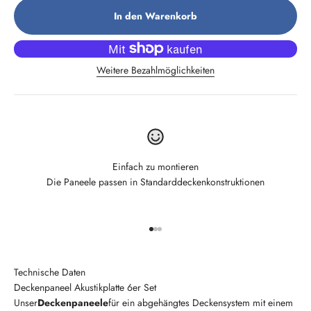
In den Warenkorb
Weitere Bezahlmöglichkeiten
Einfach zu montieren
Die Paneele passen in Standarddeckenkonstruktionen
Gehe zu Element 1
Gehe zu Element 2
Gehe zu Element 3
Technische Daten
Deckenpaneel Akustikplatte 6er Set
Unser
Deckenpaneele
für ein abgehängtes Deckensystem mit einem